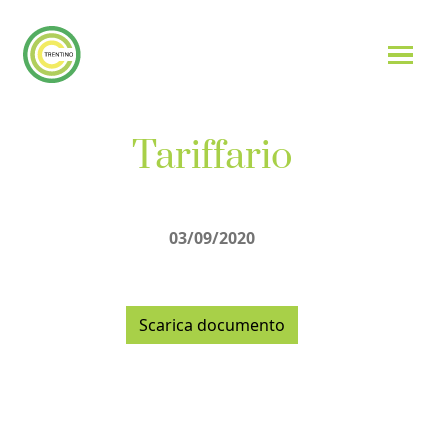
Vai
al
contenuto
Tariffario
03/09/2020
Scarica documento